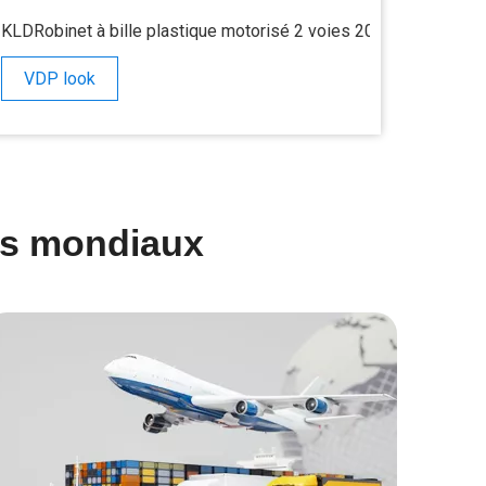
KLDRobinet à bille plastique motorisé 2 voies 20S
KLD200 V
VDP look
VDP 
nts mondiaux