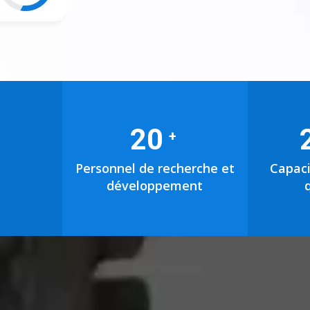
20
+
Personnel de recherche et
Capaci
développement