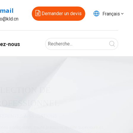
-mail
Demander un devis
Français
fo@kld.cn
ez-nous