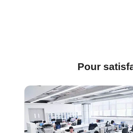
ression 3 voies (acier inoxydable, 1/4' à 3/4')
KLD100 Vanne à bille motorisée 2 voies (plasti
VDP look
Pour satisf