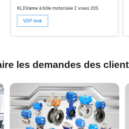
que, 1/2
KLDVanne à bille motorisée 2 voies 20S
VDP look
aire les demandes des clie