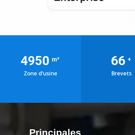
6000
80
m²
+
Zone d'usine
Brevets
Principales