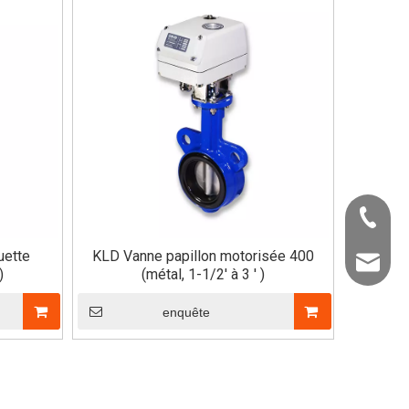
+86-22-
uette
KLD Vanne papillon motorisée 400
info@kld
)
(métal, 1-1/2' à 3 ' )
enquête