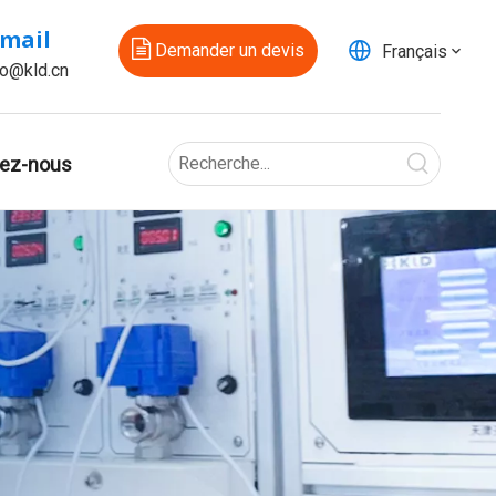
-mail
Demander un devis
Français
fo@kld.cn
ez-nous