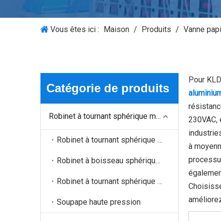
Vous êtes ici :
Maison
/
Produits
/
Vanne papi
Pour KL
Catégorie de produits
aluminiu
résistanc
Robinet à tournant sphérique motorisé
230VAC, e
industrie
Robinet à tournant sphérique à 2 voies
à moyenne
processus
Robinet à boisseau sphérique à 3 voies
également
Robinet à tournant sphérique à 4 voies
Choisisse
améliorez
Soupape haute pression