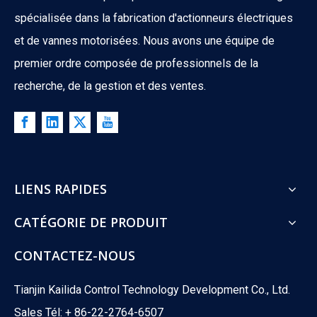
Pour système de bateau
spécialisée dans la fabrication d'actionneurs électriques
La vanne motorisée KLD200 2 voies 3 pièces (métal, 1/2' à 1'
et de vannes motorisées. Nous avons une équipe de
premier ordre composée de professionnels de la
recherche, de la gestion et des ventes.
LIENS RAPIDES
CATÉGORIE DE PRODUIT
CONTACTEZ-NOUS
Pour équipement d'extraction
Tianjin Kailida Control Technology Development Co., Ltd.
Le robinet à tournant sphérique motorisé à 3 voies modulant KL
Sales Tél: + 86-22-2764-6507