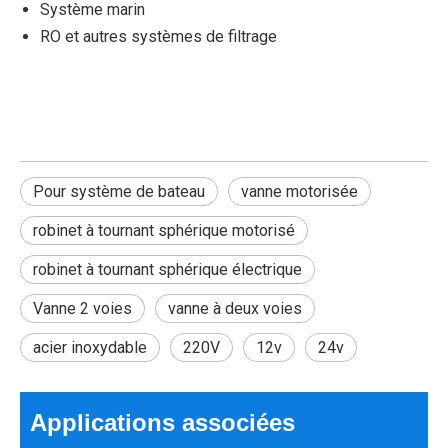
Système marin
RO et autres systèmes de filtrage
Pour système de bateau
vanne motorisée
robinet à tournant sphérique motorisé
robinet à tournant sphérique électrique
Vanne 2 voies
vanne à deux voies
Pour appareil à glace
La vanne à boisseau sphérique électrique bidirectionnelle KLD
acier inoxydable
220V
12v
24v
Applications associées